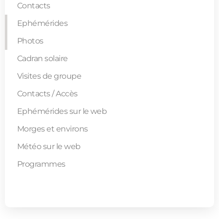
Contacts
Ephémérides
Photos
Cadran solaire
Visites de groupe
Almanach
Contacts / Accès
Catalogue
Ephémérides sur le web
Morges et environs
Météo sur le web
Comète Neowise
Programmes
Lune de sang
APN-WebCam