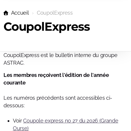
CCD
Accueil
CoupolExpress
Photos AIP
CoupolExpress
Remote
St-Luc
Cours Paysage nuit 2017
CoupolExpress est le bulletin interne du groupe
ASTRAC.
Les membres reçoivent l'édition de l'année
courante
Les numéros précédents sont accessibles ci-
dessous:
Voir
Coupole express no 27 du 2026 (Grande
Ourse)