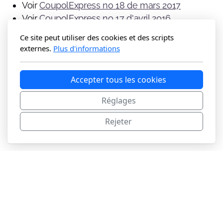
Voir
CoupolExpress no 18 de mars 2017
Voir
CoupolExpress no 17 d'avril 2016
Voir
CoupolExpress no 16 d'avril 2015
Ce site peut utiliser des cookies et des scripts
Voir
CoupolExpress no 15 d'avril 2014
externes.
Plus d'informations
Voir
CoupolExpress no 14 de mai 2013
Voir
CoupolExpress no 13 de juin 2012
Accepter tous les cookies
Voir
CoupolExpress no 12 de mars 2011
Voir
CoupolExpress no 11 de mars 2010
Réglages
Rejeter